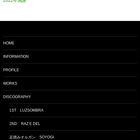
2022年感謝
HOME
INFORMATION
PROFILE
WORKS
DISCOGRAPHY
1ST LUZSOMBRA
2ND RAZ E DEL
足踏みオルガン SOYOGI