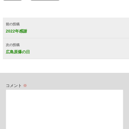
投
前の投稿
稿
2022年感謝
ナ
次の投稿
ビ
広島原爆の日
ゲ
ー
シ
コメント
※
ョ
ン