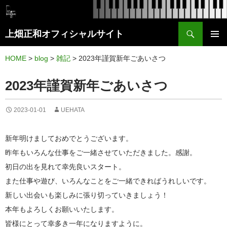
検
上畑正和オフィシャルサイト
索
コ
メイン
ン
HOME
>
blog
>
雑記
>
2023年謹賀新年ごあいさつ
メニュ
テ
2023年謹賀新年ごあいさつ
ー
ン
ツ
2023-01-01
UEHATA
へ
ス
新年明けましておめでとうございます。
キ
昨年もいろんな仕事をご一緒させていただきました。感謝。
ッ
初日の出を見れて幸先良いスタート。
プ
また仕事や遊び、いろんなことをご一緒できればうれしいです。
新しい出会いも楽しみに張り切っていきましょう！
本年もよろしくお願いいたします。
皆様にとって幸多き一年になりますように。