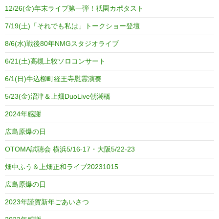
12/26(金)年末ライブ第一弾！祇園カポタスト
7/19(土)「それでも私は」トークショー登壇
8/6(水)戦後80年NMGスタジオライブ
6/21(土)高槻上牧ソロコンサート
6/1(日)牛込柳町経王寺慰霊演奏
5/23(金)沼津＆上畑DuoLive朝潮橋
2024年感謝
広島原爆の日
OTOMA試聴会 横浜5/16-17・大阪5/22-23
畑中ふう＆上畑正和ライブ20231015
広島原爆の日
2023年謹賀新年ごあいさつ