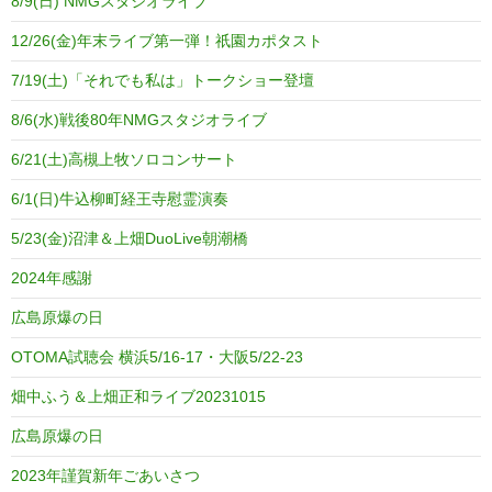
8/9(日) NMGスタジオライブ
12/26(金)年末ライブ第一弾！祇園カポタスト
7/19(土)「それでも私は」トークショー登壇
8/6(水)戦後80年NMGスタジオライブ
6/21(土)高槻上牧ソロコンサート
6/1(日)牛込柳町経王寺慰霊演奏
5/23(金)沼津＆上畑DuoLive朝潮橋
2024年感謝
広島原爆の日
OTOMA試聴会 横浜5/16-17・大阪5/22-23
畑中ふう＆上畑正和ライブ20231015
広島原爆の日
2023年謹賀新年ごあいさつ