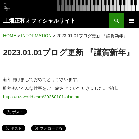
検
上畑正和オフィシャルサイト
索
コ
メイン
ン
HOME
>
INFORMATION
>
2023.01.01ブログ更新 『謹賀新年』
メニュ
テ
2023.01.01ブログ更新 『謹賀新年』
ー
ン
ツ
へ
ス
新年明けましておめでとうございます。
キ
昨年もいろんな仕事をご一緒させていただきました。感謝。
ッ
https://uz-world.com/20230101-aisatsu
プ