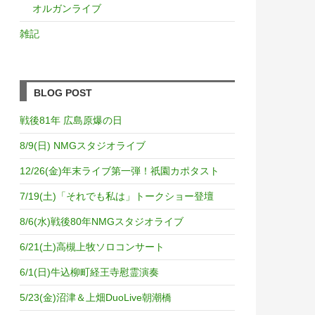
オルガンライブ
雑記
BLOG POST
戦後81年 広島原爆の日
8/9(日) NMGスタジオライブ
12/26(金)年末ライブ第一弾！祇園カポタスト
7/19(土)「それでも私は」トークショー登壇
8/6(水)戦後80年NMGスタジオライブ
6/21(土)高槻上牧ソロコンサート
6/1(日)牛込柳町経王寺慰霊演奏
5/23(金)沼津＆上畑DuoLive朝潮橋