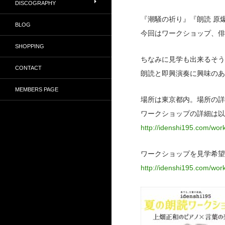
DISCOGRAPHY
『潮騒の祈り』『朗読 原
BLOG
今回はワークショップ、俳
SHOPPING
ちなみに見学も出来るそう
CONTACT
朗読と即興演奏に興味のあ
MEMBERS PAGE
場所は東京都内。場所の詳
ワークショップの詳細は以
http://idenshi195.com/wor
ワークショップを見学希望
http://idenshi195.com/wo