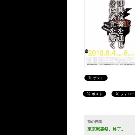
投
前の投稿
稿
東京慰霊祭、終了。