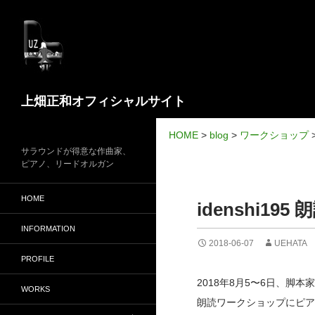
検
上畑正和オフィシャルサイト
索
HOME
>
blog
>
ワークショップ
サラウンドが得意な作曲家、
ピアノ、リードオルガン
HOME
idenshi19
INFORMATION
2018-06-07
UEHATA
PROFILE
2018年8月5〜6日、脚本家
WORKS
朗読ワークショップにピア