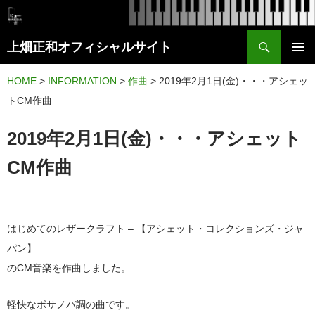
検
上畑正和オフィシャルサイト
索
コ
メイン
ン
HOME
>
INFORMATION
>
作曲
>
2019年2月1日(金)・・・アシェッ
メニュ
テ
トCM作曲
ー
ン
2019年2月1日(金)・・・アシェット
ツ
へ
CM作曲
ス
キ
ッ
はじめてのレザークラフト – 【アシェット・コレクションズ・ジャ
プ
パン】
のCM音楽を作曲しました。
軽快なボサノバ調の曲です。