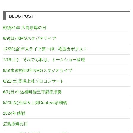
BLOG POST
戦後81年 広島原爆の日
8/9(日) NMGスタジオライブ
12/26(金)年末ライブ第一弾！祇園カポタスト
7/19(土)「それでも私は」トークショー登壇
8/6(水)戦後80年NMGスタジオライブ
6/21(土)高槻上牧ソロコンサート
6/1(日)牛込柳町経王寺慰霊演奏
5/23(金)沼津＆上畑DuoLive朝潮橋
2024年感謝
広島原爆の日