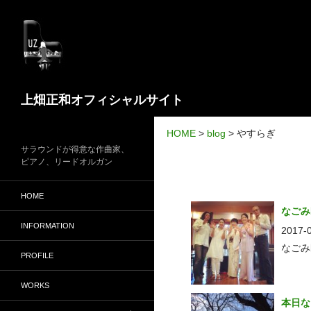
検
上畑正和オフィシャルサイト
索
HOME
>
blog
>
やすらぎ
サラウンドが得意な作曲家、
ピアノ、リードオルガン
HOME
なごみ
INFORMATION
2017-
なごみ
PROFILE
WORKS
本日な