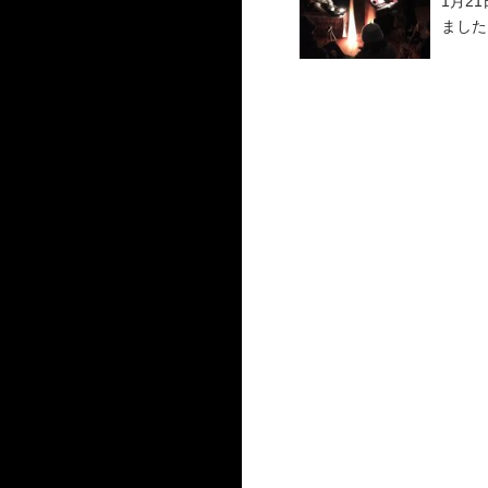
1月2
ました