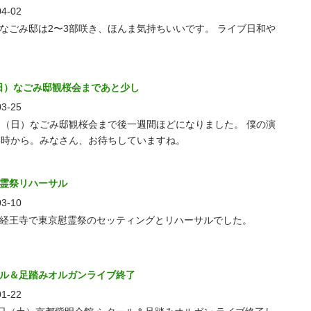
04-02
なごみ邸は2〜3部咲き、ほんま気持ちいいです。 ライブ日和や
（日）なごみ邸観桜会まであと少し
03-25
日（日）なごみ邸観桜会まで後一週間ほどになりました。 僕の演
6時から。みなさん、お待ちしていますね。
霊祭リハーサル
03-10
経王寺で東京慰霊祭のセッティングとリハーサルでした。
ル＆足踏みオルガンライブ終了
01-22