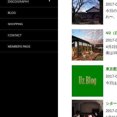
DISCOGRAPHY
2017-
今日の
BLOG
わ〜。
SHOPPING
4/2
CONTACT
2017-
4月2
MEMBERS PAGE
奏は1
東京慰
2017-
今日は
シター
2017-