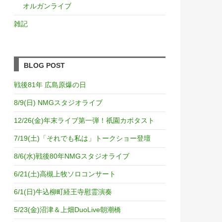
オルガンライブ
雑記
BLOG POST
戦後81年 広島原爆の日
8/9(日) NMGスタジオライブ
12/26(金)年末ライブ第一弾！祇園カポタスト
7/19(土)「それでも私は」トークショー登壇
8/6(水)戦後80年NMGスタジオライブ
6/21(土)高槻上牧ソロコンサート
6/1(日)牛込柳町経王寺慰霊演奏
5/23(金)沼津＆上畑DuoLive朝潮橋