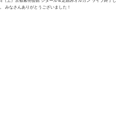
1日（土）京都紫明会館 シタール＆足踏みオルガン ライブ終了し
。 みなさんありがとうございました！