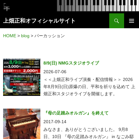
検
上畑正和オフィシャルサイト
索
コ
メイン
ン
HOME
>
blog
>
パーカッション
メニュ
テ
ー
ン
ツ
8/9(日) NMGスタジオライブ
へ
2026-07-06
ス
＜＜上畑正和ライブ演奏・配信情報＞＞ 2026
年8月9日(日)原爆の日、平和を祈りを込めて 上
キ
畑正和スタジオライブを開催します。
ッ
プ
『母の足踏みオルガン』を終えて
2017-09-14
みなさま、ありがとうございました。 9月8
日、10日 『母の足踏みオルガン』 in なごみ邸