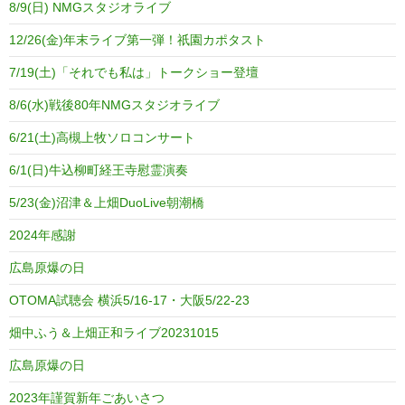
8/9(日) NMGスタジオライブ
12/26(金)年末ライブ第一弾！祇園カポタスト
7/19(土)「それでも私は」トークショー登壇
8/6(水)戦後80年NMGスタジオライブ
6/21(土)高槻上牧ソロコンサート
6/1(日)牛込柳町経王寺慰霊演奏
5/23(金)沼津＆上畑DuoLive朝潮橋
2024年感謝
広島原爆の日
OTOMA試聴会 横浜5/16-17・大阪5/22-23
畑中ふう＆上畑正和ライブ20231015
広島原爆の日
2023年謹賀新年ごあいさつ