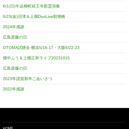
6/1(日)牛込柳町経王寺慰霊演奏
5/23(金)沼津＆上畑DuoLive朝潮橋
2024年感謝
広島原爆の日
OTOMA試聴会 横浜5/16-17・大阪5/22-23
畑中ふう＆上畑正和ライブ20231015
広島原爆の日
2023年謹賀新年ごあいさつ
2022年感謝
HOME