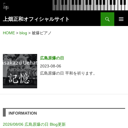
検
上畑正和オフィシャルサイト
索
コ
メイン
ン
HOME
>
blog
>
被爆ピアノ
メニュ
テ
ー
ン
ツ
広島原爆の日
へ
2023-08-06
ス
広島原爆の日 平和を祈ります。
キ
ッ
プ
INFORMATION
2026/08/06 広島原爆の日 Blog更新