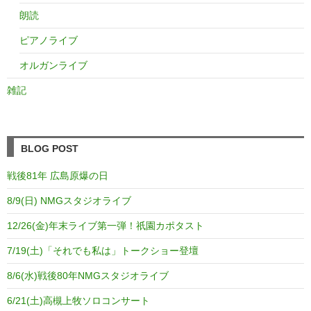
朗読
ピアノライブ
オルガンライブ
雑記
BLOG POST
戦後81年 広島原爆の日
8/9(日) NMGスタジオライブ
12/26(金)年末ライブ第一弾！祇園カポタスト
7/19(土)「それでも私は」トークショー登壇
8/6(水)戦後80年NMGスタジオライブ
6/21(土)高槻上牧ソロコンサート