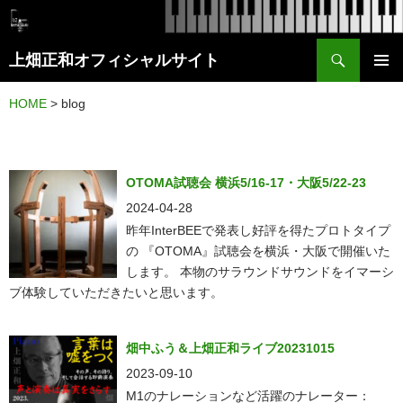
検
上畑正和オフィシャルサイト
索
コ
メイン
ン
HOME
>
blog
メニュ
テ
ー
ン
ツ
OTOMA試聴会 横浜5/16-17・大阪5/22-23
へ
2024-04-28
ス
昨年InterBEEで発表し好評を得たプロトタイプ
の 『OTOMA』試聴会を横浜・大阪で開催いた
キ
します。 本物のサラウンドサウンドをイマーシ
ッ
ブ体験していただきたいと思います。
プ
畑中ふう＆上畑正和ライブ20231015
2023-09-10
M1のナレーションなど活躍のナレーター：