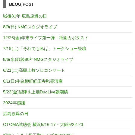
BLOG POST
戦後81年 広島原爆の日
8/9(日) NMGスタジオライブ
12/26(金)年末ライブ第一弾！祇園カポタスト
7/19(土)「それでも私は」トークショー登壇
8/6(水)戦後80年NMGスタジオライブ
6/21(土)高槻上牧ソロコンサート
6/1(日)牛込柳町経王寺慰霊演奏
5/23(金)沼津＆上畑DuoLive朝潮橋
2024年感謝
広島原爆の日
OTOMA試聴会 横浜5/16-17・大阪5/22-23