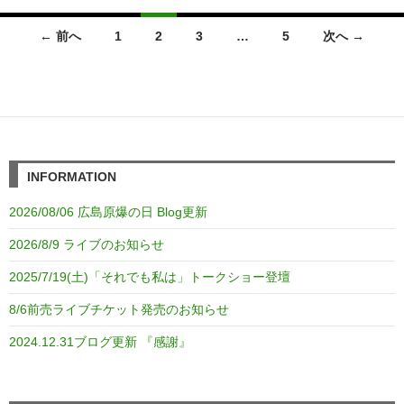
投
← 前へ
1
2
3
…
5
次へ →
稿
ナ
ビ
ゲ
INFORMATION
ー
2026/08/06 広島原爆の日 Blog更新
シ
2026/8/9 ライブのお知らせ
ョ
2025/7/19(土)「それでも私は」トークショー登壇
ン
8/6前売ライブチケット発売のお知らせ
2024.12.31ブログ更新 『感謝』