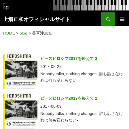
検
上畑正和オフィシャルサイト
索
コ
メイン
ン
HOME
>
blog
>
美斉津恵友
メニュ
テ
ー
ン
ツ
ピースヒロシマ2017を終えて 3
へ
2017-08-29
ス
Nobody talks, nothing changes -誰も話さなけ
れば何も変わらない-
キ
ッ
プ
ピースヒロシマ2017を終えて 2
2017-08-09
Nobody talks, nothing changes -誰も話さなけ
れば何も変わらない-