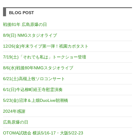
BLOG POST
戦後81年 広島原爆の日
8/9(日) NMGスタジオライブ
12/26(金)年末ライブ第一弾！祇園カポタスト
7/19(土)「それでも私は」トークショー登壇
8/6(水)戦後80年NMGスタジオライブ
6/21(土)高槻上牧ソロコンサート
6/1(日)牛込柳町経王寺慰霊演奏
5/23(金)沼津＆上畑DuoLive朝潮橋
2024年感謝
広島原爆の日
OTOMA試聴会 横浜5/16-17・大阪5/22-23