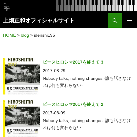
検
上畑正和オフィシャルサイト
索
コ
メイン
ン
HOME
>
blog
>
idenshi195
メニュ
テ
ー
ン
ツ
ピースヒロシマ2017を終えて 3
へ
2017-08-29
ス
Nobody talks, nothing changes -誰も話さなけ
れば何も変わらない-
キ
ッ
プ
ピースヒロシマ2017を終えて 2
2017-08-09
Nobody talks, nothing changes -誰も話さなけ
れば何も変わらない-