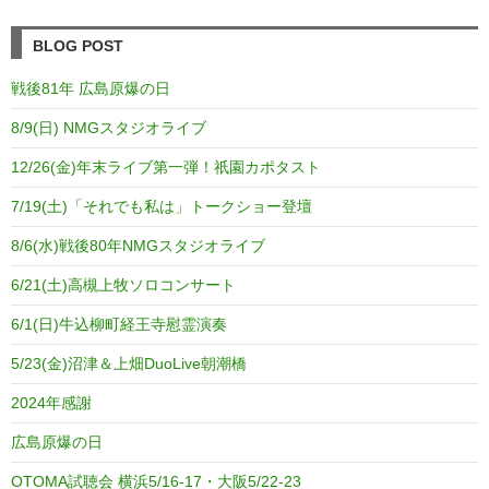
BLOG POST
戦後81年 広島原爆の日
8/9(日) NMGスタジオライブ
12/26(金)年末ライブ第一弾！祇園カポタスト
7/19(土)「それでも私は」トークショー登壇
8/6(水)戦後80年NMGスタジオライブ
6/21(土)高槻上牧ソロコンサート
6/1(日)牛込柳町経王寺慰霊演奏
5/23(金)沼津＆上畑DuoLive朝潮橋
2024年感謝
広島原爆の日
OTOMA試聴会 横浜5/16-17・大阪5/22-23