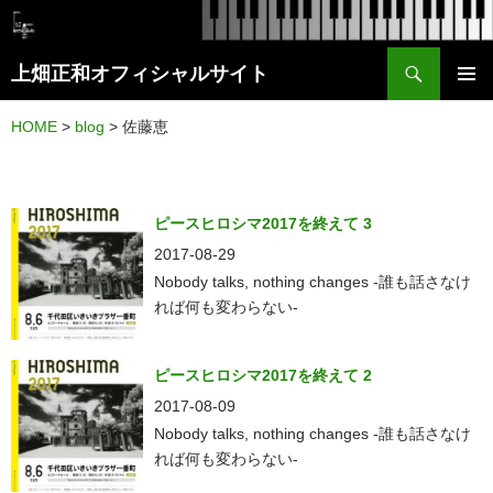
検
上畑正和オフィシャルサイト
索
コ
メイン
ン
HOME
>
blog
>
佐藤恵
メニュ
テ
ー
ン
ツ
ピースヒロシマ2017を終えて 3
へ
2017-08-29
ス
Nobody talks, nothing changes -誰も話さなけ
れば何も変わらない-
キ
ッ
プ
ピースヒロシマ2017を終えて 2
2017-08-09
Nobody talks, nothing changes -誰も話さなけ
れば何も変わらない-