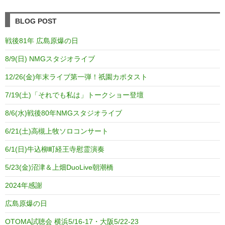
BLOG POST
戦後81年 広島原爆の日
8/9(日) NMGスタジオライブ
12/26(金)年末ライブ第一弾！祇園カポタスト
7/19(土)「それでも私は」トークショー登壇
8/6(水)戦後80年NMGスタジオライブ
6/21(土)高槻上牧ソロコンサート
6/1(日)牛込柳町経王寺慰霊演奏
5/23(金)沼津＆上畑DuoLive朝潮橋
2024年感謝
広島原爆の日
OTOMA試聴会 横浜5/16-17・大阪5/22-23