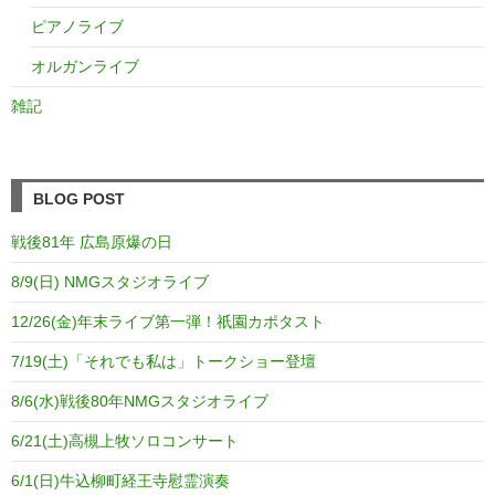
ピアノライブ
オルガンライブ
雑記
BLOG POST
戦後81年 広島原爆の日
8/9(日) NMGスタジオライブ
12/26(金)年末ライブ第一弾！祇園カポタスト
7/19(土)「それでも私は」トークショー登壇
8/6(水)戦後80年NMGスタジオライブ
6/21(土)高槻上牧ソロコンサート
6/1(日)牛込柳町経王寺慰霊演奏