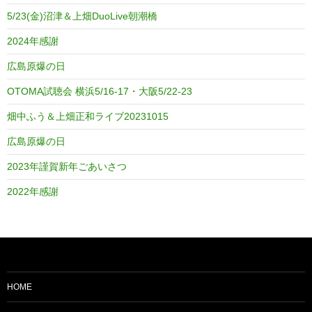
5/23(金)沼津＆上畑DuoLive朝潮橋
2024年感謝
広島原爆の日
OTOMA試聴会 横浜5/16-17・大阪5/22-23
畑中ふう＆上畑正和ライブ20231015
広島原爆の日
2023年謹賀新年ごあいさつ
2022年感謝
HOME