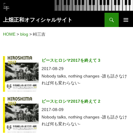
検
上畑正和オフィシャルサイト
索
コ
メイン
ン
HOME
>
blog
>
峠三吉
メニュ
テ
ー
ン
ツ
ピースヒロシマ2017を終えて 3
へ
2017-08-29
ス
Nobody talks, nothing changes -誰も話さなけ
れば何も変わらない-
キ
ッ
プ
ピースヒロシマ2017を終えて 2
2017-08-09
Nobody talks, nothing changes -誰も話さなけ
れば何も変わらない-