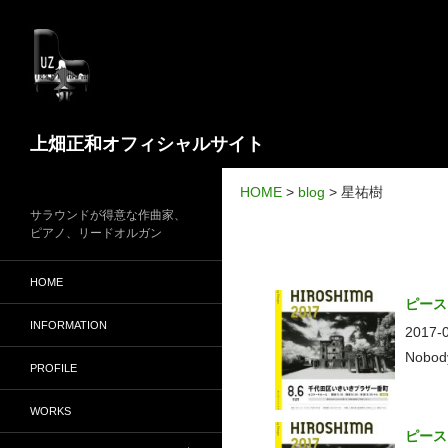
検
上畑正和オフィシャルサイト
索
HOME
>
blog
>
星祐樹
サラウンドが得意な作曲家、
ピアノ、リードオルガン
HOME
ピース
INFORMATION
2017-
Nobo
PROFILE
WORKS
ピース